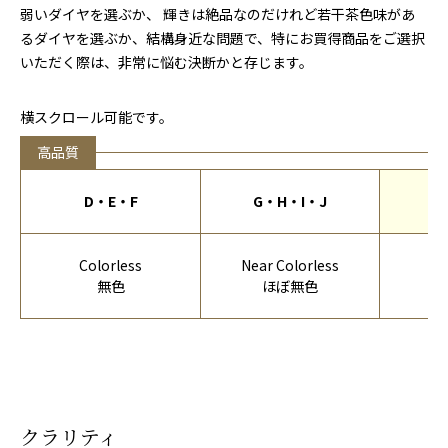
弱いダイヤを選ぶか、 輝きは絶品なのだけれど若干茶色味があ
るダイヤを選ぶか、結構身近な問題で、特にお買得商品をご選択
いただく際は、非常に悩む決断かと存じます。
横スクロール可能です。
高品質
D・E・F
G・H・I・J
Colorless
Near Colorless
Fa
無色
ほぼ無色
僅
クラリティ