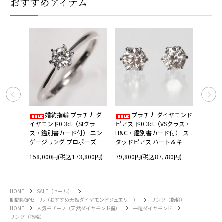
おすすめアイテム
 トリ
婚約指輪 プラチナ ダ
プラチナ ダイヤモンド
ラーフ
イヤモンド0.3ct（SIクラ
ピアス ド0.3ct（VSクラス・
ド0.5
 イエロ
ス・鑑別書カード付） エン
H&C・鑑別書カード付） ス
鑑別書
ールド
ゲージリング プロポーズリ
タッドピアス ハート＆キュ
０リン
ング
ーピッド 一粒ピアス
スウィ
158,000円(税込173,800円)
79,800円(税込87,780円)
188,0
HOME
SALE（セール）
期間限定セール（おすすめ天然ダイヤモンドジュエリー）
リング（指輪）
HOME
人気モチーフ（天然ダイヤモンド編）
一粒ダイヤモンド
リング（指輪）