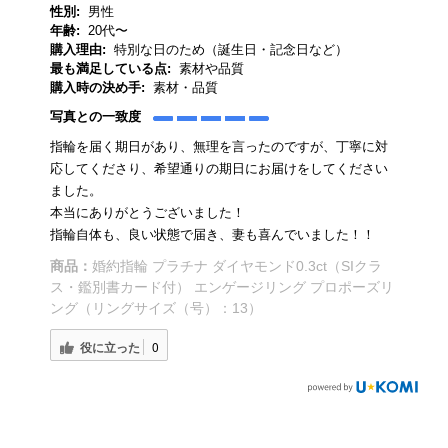
性別:
男性
年齢:
20代〜
購入理由:
特別な日のため（誕生日・記念日など）
最も満足している点:
素材や品質
購入時の決め手:
素材・品質
写真との一致度
指輪を届く期日があり、無理を言ったのですが、丁寧に対
応してくださり、希望通りの期日にお届けをしてください
ました。
本当にありがとうございました！
指輪自体も、良い状態で届き、妻も喜んでいました！！
商品：
婚約指輪 プラチナ ダイヤモンド0.3ct（SIクラ
ス・鑑別書カード付） エンゲージリング プロポーズリ
ング（リングサイズ（号）：13）
役に立った
0