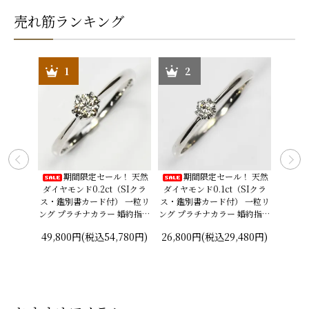
売れ筋ランキング
1
2
イヤモンド
期間限定セール！ 天然
期間限定セール！ 天然
脇
ング
ダイヤモンド0.2ct（SIクラ
ダイヤモンド0.1ct（SIクラ
れられ
ス・鑑別書カード付） 一粒リ
ス・鑑別書カード付） 一粒リ
ンド0.
0,800
ング プラチナカラー 婚約指輪
ング プラチナカラー 婚約指輪
カード付
プロポーズリング
プロポーズリング
エンゲ
49,800円(税込54,780円)
26,800円(税込29,480円)
26,8
プラチナ