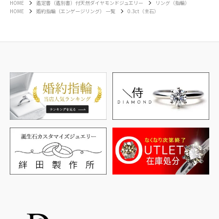
HOME
鑑定書（鑑別書）付天然ダイヤモンドジュエリー
リング（指輪）
HOME
婚約指輪（エンゲージリング） 一覧
0.3ct（主石）