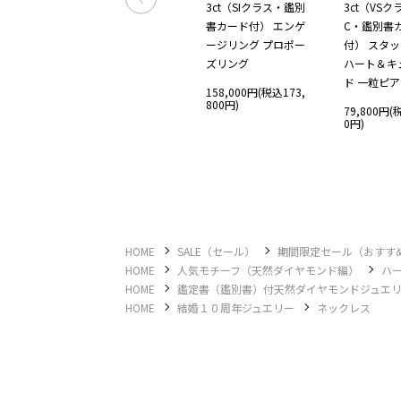
ェリン
リプルカラーフープ
3ct（SIクラス・鑑別
3ct（VSク
ピアス プラチナ イエ
書カード付） エンゲ
C・鑑別書
ローゴールド ピンク
ージリング プロポー
付） スタ
込305,
ゴールド
ズリング
ハート＆キ
ド 一粒ピ
SOLD OUT
158,000円(税込173,
800円)
79,800円(
0円)
HOME
SALE（セール）
期間限定セール（おすす
HOME
人気モチーフ（天然ダイヤモンド編）
ハ
HOME
鑑定書（鑑別書）付天然ダイヤモンドジュエ
HOME
結婚１０周年ジュエリー
ネックレス