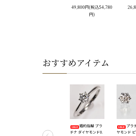
0円)
ー 婚約指輪 プロポーズリ
ー 
49,800円(税込54,780
26,
ング
円)
おすすめアイテム
ナ・ダ
Pt・K18・K18
婚約指輪 プラ
プラ
ct（鑑
PG トリニティー ト
チナ ダイヤモンド0.
ヤモンド ピ