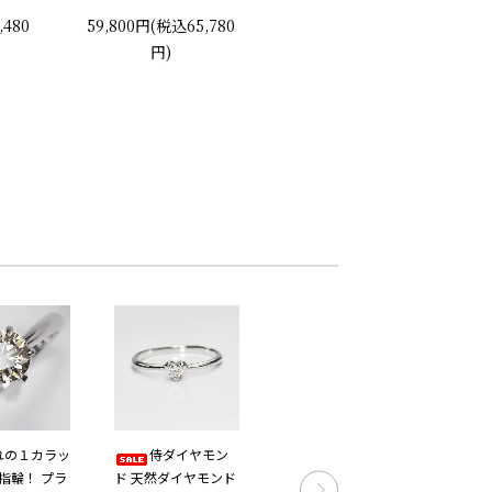
2つの脇石0.05ct エンゲー
アス 片耳用
,480
59,800円(税込65,780
278,000円(税込305,80
ジ3ストーンリング プラチ
円)
0円)
ナカラー 婚約指輪 プロポ
ーズリング
れの１カラッ
侍ダイヤモン
K10WG ダイヤ
指輪！ プラ
ド 天然ダイヤモンド
モンド0.1ct（SIクラ
ド 天