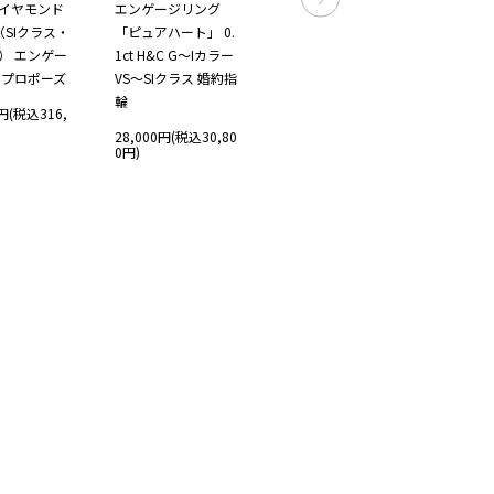
イヤモンド
エンゲージリング
ス・鑑別書カード
メンズ
P（SIクラス・
「ピュアハート」 0.
付） ウェイブソリテ
ス 「
） エンゲー
1ct H&C G～Iカラー
ィアリング 婚約指輪
ィア1」 
 プロポーズ
VS～SIクラス 婚約指
一粒リング
～Iカラ
輪
ス 一
0円(税込316,
57,800円(税込63,58
0円)
28,000円(税込30,80
22,8
0円)
0円)