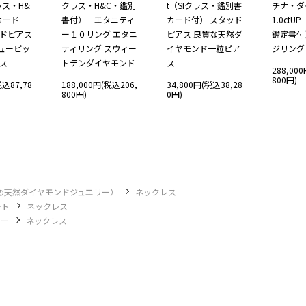
ラス・H&
クラス・H&C・鑑別
t（SIクラス・鑑別書
チナ・ダ
カード
書付） エタニティ
カード付） スタッド
1.0ctU
ッドピアス
ー１０リング エタニ
ピアス 良質な天然ダ
鑑定書付
ューピッ
ティリング スウィー
イヤモンド一粒ピア
ジリング
アス
トテンダイヤモンド
ス
288,00
800円)
税込87,78
188,000円(税込206,
34,800円(税込38,28
800円)
0円)
め天然ダイヤモンドジュエリー）
ネックレス
ート
ネックレス
リー
ネックレス