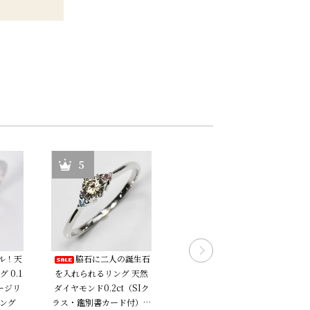
5
6
ル！天
脇石に二人の誕生石
数量限定 憧れの１カ
 0.1
を入れられるリング 天然
ラット プラチナ・ダイヤ
ゲージリ
ダイヤモンド0.2ct（SIク
モンド1.0ctUP（SIクラ
リング
ラス・鑑別書カード付）＋
ス・鑑定書付）シングルピ