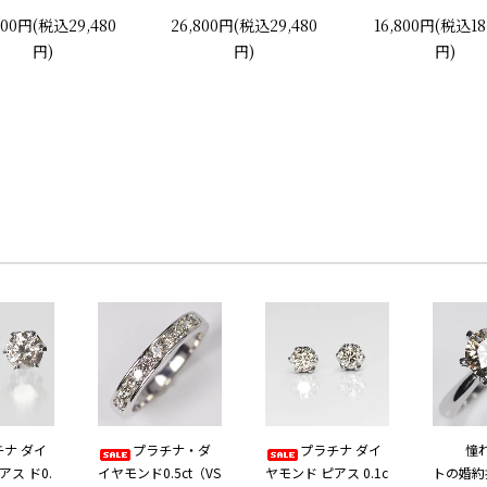
婚約指輪 プロポーズリ
2つの脇石0.03ct エンゲー
800円(税込29,480
26,800円(税込29,480
16,800円(税込18
ング
ジ3ストーンリング プラチ
円)
円)
円)
ナカラー 婚約指輪 プロポ
ーズリング
チナ ダイ
プラチナ・ダ
プラチナ ダイ
憧
アス ド0.
イヤモンド0.5ct（VS
ヤモンド ピアス 0.1c
トの婚約