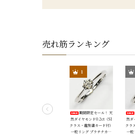
売れ筋ランキング
30
1
天
K18＆K18WG・ダイヤモ
期間限定セール！ 天
1
ンド0.3ct ピアリング
然ダイヤモンド0.2ct（SI
然ダイ
リ
クラス・鑑別書カード付）
クラ
128,000円(税込140,80
約
一粒リング プラチナカラ
一粒