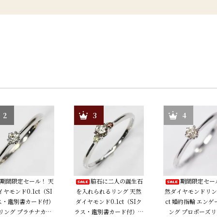
2
3
4
期間限定セール！ 天
脇石に二人の誕生石
期間限定セー
ヤモンド0.1ct（SI
を入れられるリング 天然
然ダイヤモンドリング
ス・鑑別書カード付）
ダイヤモンド0.1ct（SIク
ct 婚約指輪 エン
リング プラチナカラ
ラス・鑑別書カード付）＋
ング プロポーズ