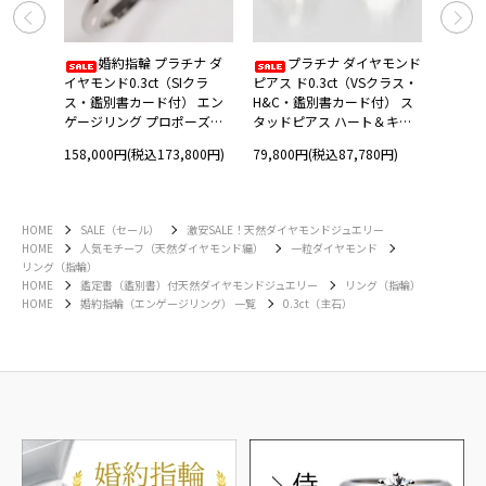
 トリ
婚約指輪 プラチナ ダ
プラチナ ダイヤモンド
ラーフ
イヤモンド0.3ct（SIクラ
ピアス ド0.3ct（VSクラス・
ド0.5
 イエロ
ス・鑑別書カード付） エン
H&C・鑑別書カード付） ス
鑑別書
ールド
ゲージリング プロポーズリ
タッドピアス ハート＆キュ
０リン
ング
ーピッド 一粒ピアス
スウィ
158,000円(税込173,800円)
79,800円(税込87,780円)
188,0
HOME
SALE（セール）
激安SALE！天然ダイヤモンドジュエリー
HOME
人気モチーフ（天然ダイヤモンド編）
一粒ダイヤモンド
リング（指輪）
HOME
鑑定書（鑑別書）付天然ダイヤモンドジュエリー
リング（指輪）
HOME
婚約指輪（エンゲージリング） 一覧
0.3ct（主石）