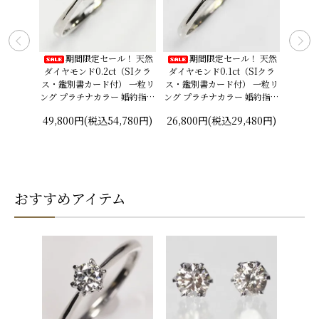
イヤモンド
期間限定セール！ 天然
期間限定セール！ 天然
脇
ング
ダイヤモンド0.2ct（SIクラ
ダイヤモンド0.1ct（SIクラ
れられ
ス・鑑別書カード付） 一粒リ
ス・鑑別書カード付） 一粒リ
ンド0.
0,800
ング プラチナカラー 婚約指輪
ング プラチナカラー 婚約指輪
カード付
プロポーズリング
プロポーズリング
エンゲ
49,800円(税込54,780円)
26,800円(税込29,480円)
26,8
プラチナ
おすすめアイテム