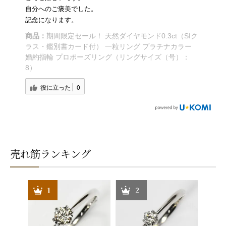
自分へのご褒美でした。
記念になります。
商品：
期間限定セール！ 天然ダイヤモンド0.3ct（SIク
ラス・鑑別書カード付） 一粒リング プラチナカラー
婚約指輪 プロポーズリング（リングサイズ（号）：
8）
役に立った
0
売れ筋ランキング
1
2