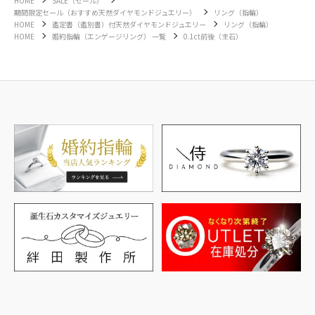
HOME
SALE（セール）
期間限定セール（おすすめ天然ダイヤモンドジュエリー）
リング（指輪）
HOME
鑑定書（鑑別書）付天然ダイヤモンドジュエリー
リング（指輪）
HOME
婚約指輪（エンゲージリング） 一覧
0.1ct前後（主石）