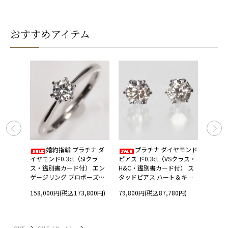
おすすめアイテム
 トリ
婚約指輪 プラチナ ダ
プラチナ ダイヤモンド
ラーフ
イヤモンド0.3ct（SIクラ
ピアス ド0.3ct（VSクラス・
ド0.5
 イエロ
ス・鑑別書カード付） エン
H&C・鑑別書カード付） ス
鑑別書
ールド
ゲージリング プロポーズリ
タッドピアス ハート＆キュ
０リン
ング
ーピッド 一粒ピアス
スウィ
158,000円(税込173,800円)
79,800円(税込87,780円)
188,0