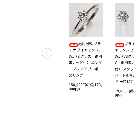
ナ・ダ
Pt・K18・K18
婚約指輪 プラ
プラ
ct（鑑
PG トリニティー ト
チナ ダイヤモンド0.
ヤモンド ピ
ェリン
リプルカラーフープ
3ct（SIクラス・鑑別
3ct（VSク
ピアス プラチナ イエ
書カード付） エンゲ
C・鑑別書
ローゴールド ピンク
ージリング プロポー
付） スタ
込305,
ゴールド
ズリング
ハート＆キ
ド 一粒ピ
SOLD OUT
158,000円(税込173,
800円)
79,800円(
0円)