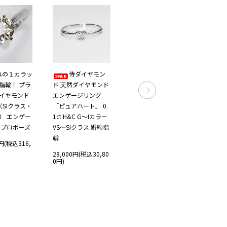
れの１カラッ
侍ダイヤモン
K10WG ダイヤ
指輪！ プラ
ド 天然ダイヤモンド
モンド0.1ct（SIクラ
ド 天
イヤモンド
エンゲージリング
ス・鑑別書カード
メンズ
P（SIクラス・
「ピュアハート」 0.
付） ウェイブソリテ
ス 「
） エンゲー
1ct H&C G～Iカラー
ィアリング 婚約指輪
ィア1」 
 プロポーズ
VS～SIクラス 婚約指
一粒リング
～Iカラ
輪
ス 一
0円(税込316,
57,800円(税込63,58
0円)
28,000円(税込30,80
22,8
0円)
0円)