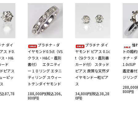
チナ ダイ
プラチナ・ダ
プラチナ ダイ
憧
アス ド0.
イヤモンド0.5ct（VS
ヤモンド ピアス 0.1c
トの婚約
ラス・H&
クラス・H&C・鑑別
t（SIクラス・鑑別書
チナ・ダ
カード
書付） エタニティ
カード付） スタッド
1.0ctU
ッドピアス
ー１０リング エタニ
ピアス 良質な天然ダ
鑑定書付
ューピッ
ティリング スウィー
イヤモンド一粒ピア
ジリング
アス
トテンダイヤモンド
ス
288,00
800円)
税込87,78
188,000円(税込206,
34,800円(税込38,28
800円)
0円)