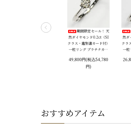
天
K18＆K18WG・ダイヤモ
期間限定セール！ 天
1
ンド0.3ct ピアリング
然ダイヤモンド0.2ct（SI
然ダイ
リ
クラス・鑑別書カード付）
クラ
128,000円(税込140,80
約
一粒リング プラチナカラ
一粒
0円)
ー 婚約指輪 プロポーズリ
ー 
49,800円(税込54,780
26,
ング
円)
おすすめアイテム