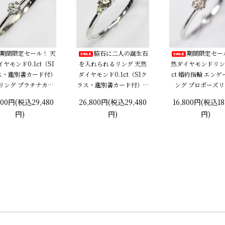
期間限定セール！ 天
脇石に二人の誕生石
期間限定セー
ヤモンド0.1ct（SI
を入れられるリング 天然
然ダイヤモンドリング
ス・鑑別書カード付）
ダイヤモンド0.1ct（SIク
ct 婚約指輪 エン
リング プラチナカラ
ラス・鑑別書カード付）＋
ング プロポーズ
婚約指輪 プロポーズリ
2つの脇石0.03ct エンゲー
800円(税込29,480
26,800円(税込29,480
16,800円(税込18
ング
ジ3ストーンリング プラチ
円)
円)
円)
ナカラー 婚約指輪 プロポ
ーズリング