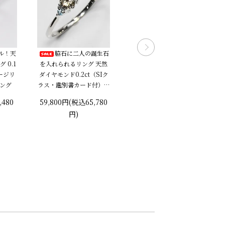
ル！天
脇石に二人の誕生石
数量限定 憧れの１カ
 0.1
を入れられるリング 天然
ラット プラチナ・ダイヤ
ゲージリ
ダイヤモンド0.2ct（SIク
モンド1.0ctUP（SIクラ
リング
ラス・鑑別書カード付）＋
ス・鑑定書付）シングルピ
2つの脇石0.05ct エンゲー
アス 片耳用
,480
59,800円(税込65,780
278,000円(税込305,80
ジ3ストーンリング プラチ
円)
0円)
ナカラー 婚約指輪 プロポ
ーズリング