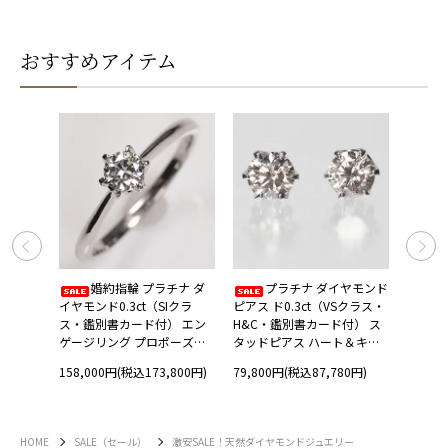
おすすめアイテム
 トリ
婚約指輪 プラチナ ダ
プラチナ ダイヤモンド
ラーフ
イヤモンド0.3ct（SIクラ
ピアス ド0.3ct（VSクラス・
ド0.5
 イエロ
ス・鑑別書カード付） エン
H&C・鑑別書カード付） ス
鑑別書
ールド
ゲージリング プロポーズリ
タッドピアス ハート＆キュ
０リン
ング
ーピッド 一粒ピアス
スウィ
158,000円(税込173,800円)
79,800円(税込87,780円)
188,0
HOME
SALE（セール）
激安SALE！天然ダイヤモンドジュエリー