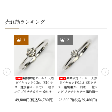
売れ筋ランキング
1
2
イヤモンド
期間限定セール！ 天然
期間限定セール！ 天然
脇
ング
ダイヤモンド0.2ct（SIクラ
ダイヤモンド0.1ct（SIクラ
れられ
ス・鑑別書カード付） 一粒リ
ス・鑑別書カード付） 一粒リ
ンド0.
0,800
ング プラチナカラー 婚約指輪
ング プラチナカラー 婚約指輪
カード付
プロポーズリング
プロポーズリング
エンゲ
49,800円(税込54,780円)
26,800円(税込29,480円)
26,8
プラチナ